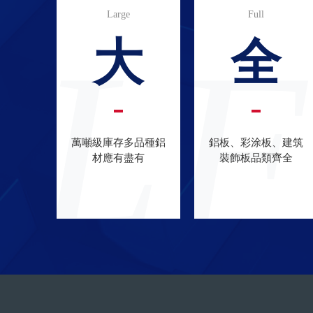
Large
Full
L
F
大
全
萬噸級庫存多品種鋁
鋁板、彩涂板、建筑
材應有盡有
裝飾板品類齊全