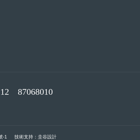
012 87068010
號-1
技術支持：
圭谷設計