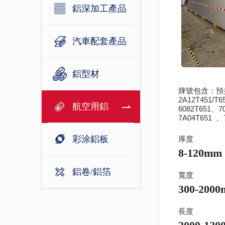
鋁深加工產品
汽車配套產品
鋁型材
牌號包含：預拉伸
2A12T451/T
航空用鋁
6082T651、7
7A04T651 、
彩涂鋁板
厚度
8-120mm
鋁卷/鋁箔
寬度
300-200
長度