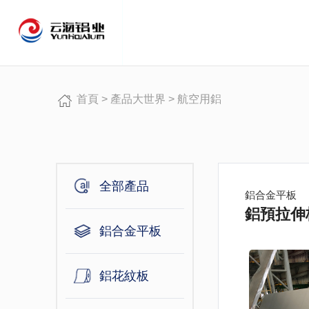
常用檢索：
首頁
>
產品大世界
>
航空用鋁
全部產品
鋁合金平板
鋁預拉伸
鋁合金平板
鋁花紋板