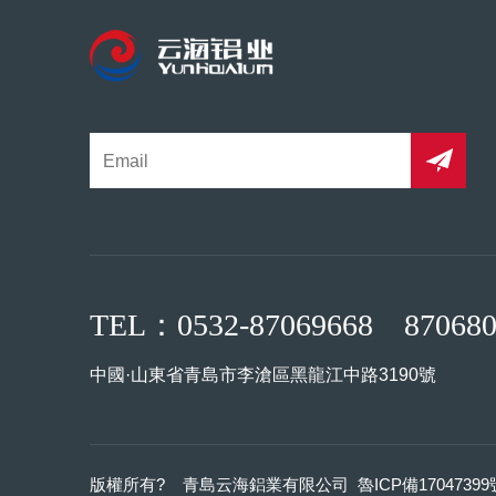
TEL：
0532-87069668 87068
中國·山東省青島市李滄區黑龍江中路3190號
版權所有? 青島云海鋁業有限公司
魯ICP備17047399